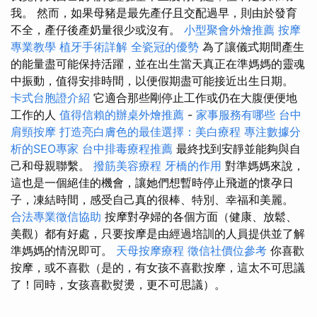
我。 然而，如果母豬是最先產仔且交配過早，則由於發育
不全，產仔後產奶量很少或沒有。
小型聚會外燴推薦
按摩
專業教學
植牙手術詳解
全瓷冠的優勢
為了讓儀式期間產生
的能量盡可能保持活躍，並在出生當天真正在準媽媽的靈魂
中振動，值得安排時間，以便假期盡可能接近出生日期。
卡式台胞證介紹
它適合那些剛停止工作或仍在大腹便便地
工作的人
值得信賴的辦桌外燴推薦
-
家事服務有哪些
台中
肩頸按摩
打造亮白膚色的最佳選擇：美白療程
專注數據分
析的SEO專家
台中排毒療程推薦
最終找到安靜並能夠與自
己和母親聯繫。
撥筋美容療程
牙橋的作用
對準媽媽來說，
這也是一個絕佳的機會，讓她們想暫時停止飛逝的懷孕日
子，凍結時間，感受自己真的很棒、特別、幸福和美麗。
合法專業徵信協助
按摩對孕婦的各個方面（健康、放鬆、
美觀）都有好處，只要按摩是由經過培訓的人員提供並了解
準媽媽的情況即可。
天母按摩療程
徵信社價位參考
你喜歡
按摩，或不喜歡（是的，有女孩不喜歡按摩，這太不可思議
了！同時，女孩喜歡熨燙，更不可思議）。