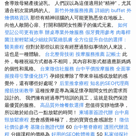
會導致母豬產後泌乳。 人們誤以為這僅適用於“精神”，尤其
適合初次當媽媽的人。
新竹外燴服務推薦
詳細的 buffet 外
燴價格資訊
那些有精神頭腦的人可能更熟悉坐在地板上、
向他人敞開心扉、打開和關閉女性圈子的儀式元素。
如何
登記公司更有效率
辦桌專業外燴服務
假牙費用參考
肉毒桿
菌注射輕鬆減少細紋與緊緻肌膚
全方位提升自信的選擇：
醫美療程
但對於那些以前沒有經歷過類似事情的人來說，
這也是一種體驗。
台北整骨技術
按摩服務推薦
記帳士
此
外，每種祝福方式都各不相同，其內容和形式都適應新媽媽
的個性和風格。
台東徵信社服務
台中平價按摩服務
全面掌
握搜尋引擎優化技巧
孕婦按摩除了帶來幸福感或放鬆的感
覺外，還有哪些好處呢？
后里推拿療程
知名的SEO代理商
撥筋技術教學
這種按摩是專為滿足懷孕期間女性的需求而
設計的。 我們擁有經過專門培訓的員工，這就是我們保證
最優質的服務。
高品質外燴餐飲選擇
您值得安靜地懷孕，
所以敢於給自己一點放鬆的時間！
柬埔寨簽證代辦
台中肩
頸放鬆療程
您會感覺棒極了，您的寶寶也會感謝您！
徵信
社價位參考
基隆台胞證代辦
60
台中整脊療程
護照代辦流
程
分鐘課程的價格為
好用的SEO軟體推薦
50
私家偵探社