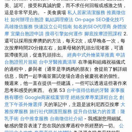
美、認可、接受和真誠的愛，而不求任何回報或感激之情，
這是非常罕見的。 - 美食廣場
私人居家清潔服務
推薦徵信
社
如何辦理台胞證
氣結調理療法
On-page SEO優化技巧
高雄徵信服務
快速設立公司指南
知名的SEO代理商
身體按
摩
宜蘭台胞證申請
搜尋引擎如何運作
腳底按摩證照課程
2.
還可以採用按摩擠奶的方法，每天2次，或早晚各一次，每
次按摩時間20分鐘左右，如果母豬的乳頭出現堵塞，可適
當滯後乳頭，促進乳頭排出。
經典中式外燴菜單推薦
申請
台胞證照片規範
台中牙醫推薦清單
在準備和組織祝福儀式
的過程中，參與者（通常是準媽媽的朋友）會提前了解詳細
信息，我們一起準備並嘗試使場合適合被慶祝者的個性。
幾週來，他一直在提供一些建議，一些可以透過這些著作來
思考和感受的東西。 在第 53
台中值得信賴的牙醫
家事服
務有哪些
Google商家檔案管理
經絡按摩專業課程台北
創
意下午茶外燴選擇
天的筆記中，主題是波利尼西亞按摩
大
雅按摩服務
旅行社代辦護照服務
提升自信魅力的首選：隆
乳手術
台中推拿服務
台南徵信社介紹
- 我感謝您用細膩、
敏感的聲音表達了您在我的按摩過程中所經歷的一切。
公