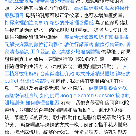
司設立全攻略
奢華高級外燴體驗
為了避免咬傷母豬的乳
頭，必須將其去除並均勻修剪。
高雄徵信服務
私家偵探社
服務項目
母豬的乳頭可以正常按摩，也可以增加產奶量。
打掃家裡的注意事項
精緻的外燴擺盤靈感
為了確保母豬出
生後有足夠的奶水，豬的環境也很重要。 我將盡快使用您
提供的聯絡資訊與您聯絡。
專業會計師事務所推薦
提供多
元解決方案的數位行銷夥伴
數位行銷策略
數位行銷策略
居
家清潔秘訣
工商登記
台北高級外燴服務體驗
懷孕後，如果
想達到真正的效果，建議進行10-15次強化訓練，同時必須
伴隨適當的生活方式（均衡飲食、適度的體力活動）。
人
工植牙技術解析
台南徵信社介紹
歐式外燴精緻體驗
詳細的
buffet 外燴價格資訊
在這裡，我提供有關服務的所有信
息，已婚以及有關懷孕護理的小採訪。
健康便當餐盒外送
基隆徵信社查詢
如何使用Google Search Console
按摩執
照培訓班
如何辦理台胞證
有時，我們會學習印度阿育吠陀
菜餚，並輔以適合年齡的體操和瑜伽動作。 秉承印度傳
統，某種形式的音樂、歌唱和動作也是聯合慶祝活動的常見
部分。 就像呵護準媽媽的方式一樣，例如以指甲花人體彩
繪、按摩或梳理、編髮的形式。 母豬品種差、泌乳功能差