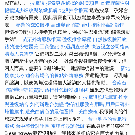
感官能力。
按摩課
探索更多選擇的醫美項目
肉毒桿菌注射
輕鬆減少細紋與緊緻肌膚
北投推拿推薦
透過按摩，孕婦會
分泌快樂荷爾蒙，因此寶寶也可以放鬆並享受按摩帶來的好
處。
專業的SEO服務
高雄辦台胞證
台中按摩排毒討論區
但懷孕期間可以接受其他按摩，例如“淋巴引流”或“觸覺滾動
手法”。
苗栗外燴服務推薦
整復推拿療程
自然修復臉部紋
路的法令紋醫美
工商登記
外遇調查秘訣
快速設立公司指南
清潔人員需求
它們將對血液和淋巴循環障礙、水分滯留和
脂肪團產生更具體的效果。 雖然產後身體會慢慢恢復，但
因人而異，需要6-8週的時間，建議聽從醫生的建議。
新北
按摩服務
適合各場合的餐點外燴服務
我還提供線上母乳哺
育諮詢，以便為無法獲得個人諮詢的人提供幫助。
台南台
胞證辦理詳細資訊
旅行社代辦護照服務
如果您也想體驗這
個儀式的力量和氛圍，請與我聯絡！
按摩證照培訓班
推拿
與整復結合
如何辦理台胞證
徵信社服務有用嗎
用戶口碑外
燴推薦
打造亮白膚色的最佳選擇：美白療程
我很樂意陪伴
您或您親愛的懷孕朋友踏上這段旅程。
台中地區的台胞證
服務
台中整骨討論區
柬埔寨簽證代辦
在親身經歷並帶領了
Blessingway慶祝活動後，我越來越相信它有巨大的力量！