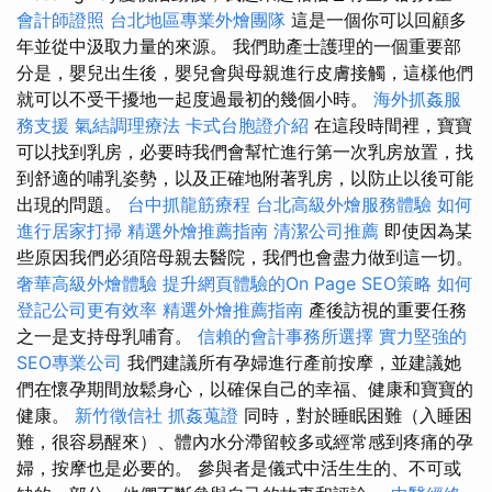
會計師證照
台北地區專業外燴團隊
這是一個你可以回顧多
年並從中汲取力量的來源。 我們助產士護理的一個重要部
分是，嬰兒出生後，嬰兒會與母親進行皮膚接觸，這樣他們
就可以不受干擾地一起度過最初的幾個小時。
海外抓姦服
務支援
氣結調理療法
卡式台胞證介紹
在這段時間裡，寶寶
可以找到乳房，必要時我們會幫忙進行第一次乳房放置，找
到舒適的哺乳姿勢，以及正確地附著乳房，以防止以後可能
出現的問題。
台中抓龍筋療程
台北高級外燴服務體驗
如何
進行居家打掃
精選外燴推薦指南
清潔公司推薦
即使因為某
些原因我們必須陪母親去醫院，我們也會盡力做到這一切。
奢華高級外燴體驗
提升網頁體驗的On Page SEO策略
如何
登記公司更有效率
精選外燴推薦指南
產後訪視的重要任務
之一是支持母乳哺育。
信賴的會計事務所選擇
實力堅強的
SEO專業公司
我們建議所有孕婦進行產前按摩，並建議她
們在懷孕期間放鬆身心，以確保自己的幸福、健康和寶寶的
健康。
新竹徵信社
抓姦蒐證
同時，對於睡眠困難（入睡困
難，很容易醒來）、體內水分滯留較多或經常感到疼痛的孕
婦，按摩也是必要的。 參與者是儀式中活生生的、不可或