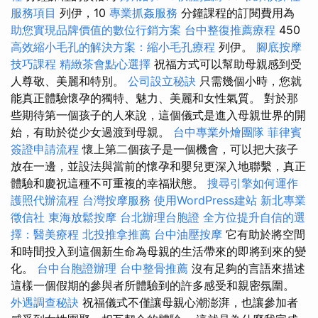
服務項目
列伊，10
專業抓姦服務
分鐘課程的訂閱費用為
助您實現品牌價值的數位行銷方案
台中整復推薦療程
450
高效縮小毛孔的解決方案：縮小毛孔療程
列伊。
腳底按摩
技巧課程
精緻茶會點心選擇
祝福方式可以幫助母親感到受
人尊敬、美麗和特別。
公司設立秘訣
只需幾個小時，您就
能真正體驗懷孕的獨特、魅力、美麗和女性氣質。 對於那
些期待第一個孩子的人來說，這個儀式是進入母親世界的開
始，有助於從少女過渡到母親。
台中專業外燴團隊
菲律賓
簽證申請流程
懷上第二個孩子是一個機會，可以把大孩子
放在一邊，並設法與當前的懷孕和嬰兒更深入地聯繫，真正
體驗和慶祝這種不可重複的幸福狀態。
搜尋引擎如何運作
護照代辦流程
台灣按摩服務
使用WordPress建站
新北專業
徵信社
東海放鬆按摩
台北辦理台胞證
全方位提升自信的選
擇：醫美療程
北投推拿推薦
台中油壓按摩
它有助於將空間
和時間投入到這個新生命為母親的生活帶來的即將到來的變
化。
台中台胞證辦理
台中整骨推薦
沒有足夠的言語來描述
這樣一個假期的參與者所體驗到的許多感受和親密氛圍。
外遇調查秘訣
祝福儀式不僅讓母親心潮澎湃，也讓參加者