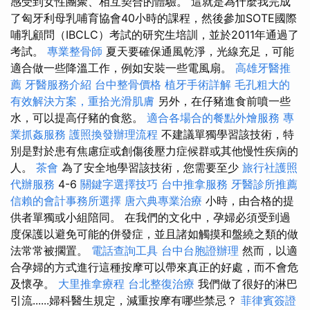
感受到女性團聚、相互契合的體驗。 這就是為什麼我完成
了匈牙利母乳哺育協會40小時的課程，然後參加SOTE國際
哺乳顧問（IBCLC）考試的研究生培訓，並於2011年通過了
考試。
專業整骨師
夏天要確保通風乾淨，光線充足，可能
適合做一些降溫工作，例如安裝一些電風扇。
高雄牙醫推
薦
牙醫服務介紹
台中整骨價格
植牙手術詳解
毛孔粗大的
有效解決方案，重拾光滑肌膚
另外，在仔豬進食前噴一些
水，可以提高仔豬的食慾。
適合各場合的餐點外燴服務
專
業抓姦服務
護照換發辦理流程
不建議單獨學習該技術，特
別是對於患有焦慮症或創傷後壓力症候群或其他慢性疾病的
人。
茶會
為了安全地學習該技術，您需要至少
旅行社護照
代辦服務
4-6
關鍵字選擇技巧
台中推拿服務
牙醫診所推薦
信賴的會計事務所選擇
唐六典專業治療
小時，由合格的提
供者單獨或小組陪同。 在我們的文化中，孕婦必須受到過
度保護以避免可能的併發症，並且諸如觸摸和盤繞之類的做
法常常被擱置。
電話查詢工具
台中台胞證辦理
然而，以適
合孕婦的方式進行這種按摩可以帶來真正的好處，而不會危
及懷孕。
大里推拿療程
台北整復治療
我們做了很好的淋巴
引流......婦科醫生規定，減重按摩有哪些禁忌？
菲律賓簽證