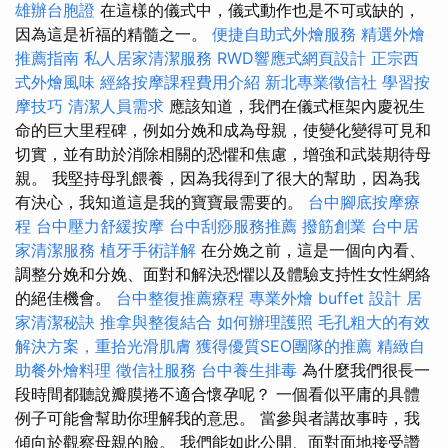
雄辦台胞證
在這樣的儀式中，儀式動作也是不可或缺的，
因為這是祈福的精髓之一。
便捷自助式外燴服務
精選外燴
推薦指南
私人居家清潔服務
RWD響應式網頁設計
正宗西
式外燴風味
經絡按摩課程費用介紹
新北專業徵信社
學習按
摩技巧
清潔人員需求
應該知道，我們在儀式框架內慶祝生
命的巨大里程碑，例如分娩和成為母親，使變化變得可見和
切實，並有助於消除相關的恐懼和焦慮，增強和武裝期待母
親。 我堅持母乳餵養，因為我得到了很大的幫助，因為我
有決心，我知道這是我的寶寶最需要的。
台中腳底按摩療
程
台中壓力舒緩按摩
台中刮痧服務推薦
撥筋創業
台中居
家清潔服務
植牙手術詳解
在分娩之前，這是一個向內看、
調整分娩和分娩、面對和解決恐懼以及體驗支持性女性網絡
的絕佳機會。
台中整復推薦療程
專業外燴 buffet 設計
居
家清潔秘訣
推拿與整復結合
如何辦理護照
毛孔粗大的有效
解決方案，重拾光滑肌膚
獲得優質SEO團隊的推薦
精緻自
助餐外燴料理
徵信社服務
台中養生排毒
為什麼我們很長一
段時間都聽說瓣膜捲不適合懷孕呢？ 一個看似平庸的具體
例子可能會幫助你理解我的意思。 當參與者講故事時，我
傾向於觀察母親的臉。 我們能如此公開、面對面地接受讚