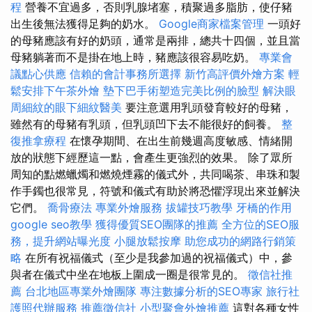
程
營養不宜過多，否則乳腺堵塞，積聚過多脂肪，使仔豬
出生後無法獲得足夠的奶水。
Google商家檔案管理
一頭好
的母豬應該有好的奶頭，通常是兩排，總共十四個，並且當
母豬躺著而不是掛在地上時，豬應該很容易吃奶。
專業會
議點心供應
信賴的會計事務所選擇
新竹高評價外燴方案
輕
鬆安排下午茶外燴
墊下巴手術塑造完美比例的臉型
解決眼
周細紋的眼下細紋醫美
要注意選用乳頭發育較好的母豬，
雖然有的母豬有乳頭，但乳頭凹下去不能很好的飼養。
整
復推拿療程
在懷孕期間、在出生前幾週高度敏感、情緒開
放的狀態下經歷這一點，會產生更強烈的效果。 除了眾所
周知的點燃蠟燭和燃燒煙霧的儀式外，共同喝茶、串珠和製
作手鐲也很常見，符號和儀式有助於將恐懼浮現出來並解決
它們。
喬骨療法
專業外燴服務
拔罐技巧教學
牙橋的作用
google seo教學
獲得優質SEO團隊的推薦
全方位的SEO服
務，提升網站曝光度
小腿放鬆按摩
助您成功的網路行銷策
略
在所有祝福儀式（至少是我參加過的祝福儀式）中，參
與者在儀式中坐在地板上圍成一圈是很常見的。
徵信社推
薦
台北地區專業外燴團隊
專注數據分析的SEO專家
旅行社
護照代辦服務
推薦徵信社
小型聚會外燴推薦
這對各種女性