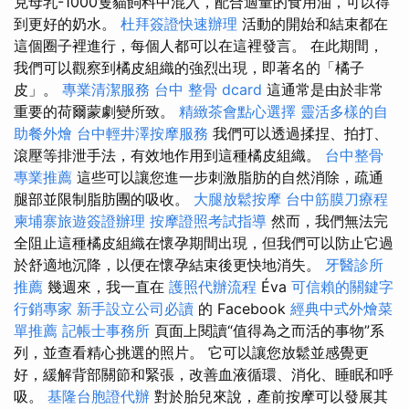
克母乳-1000隻貓飼料中混入，配合適量的食用油，可以得
到更好的奶水。
杜拜簽證快速辦理
活動的開始和結束都在
這個圈子裡進行，每個人都可以在這裡發言。 在此期間，
我們可以觀察到橘皮組織的強烈出現，即著名的「橘子
皮」。
專業清潔服務
台中 整骨 dcard
這通常是由於非常
重要的荷爾蒙劇變所致。
精緻茶會點心選擇
靈活多樣的自
助餐外燴
台中輕井澤按摩服務
我們可以透過揉捏、拍打、
滾壓等排泄手法，有效地作用到這種橘皮組織。
台中整骨
專業推薦
這些可以讓您進一步刺激脂肪的自然消除，疏通
腿部並限制脂肪團的吸收。
大腿放鬆按摩
台中筋膜刀療程
柬埔寨旅遊簽證辦理
按摩證照考試指導
然而，我們無法完
全阻止這種橘皮組織在懷孕期間出現，但我們可以防止它過
於舒適地沉降，以便在懷孕結束後更快地消失。
牙醫診所
推薦
幾週來，我一直在
護照代辦流程
Éva
可信賴的關鍵字
行銷專家
新手設立公司必讀
的 Facebook
經典中式外燴菜
單推薦
記帳士事務所
頁面上閱讀“值得為之而活的事物”系
列，並查看精心挑選的照片。 它可以讓您放鬆並感覺更
好，緩解背部關節和緊張，改善血液循環、消化、睡眠和呼
吸。
基隆台胞證代辦
對於胎兒來說，產前按摩可以發展其