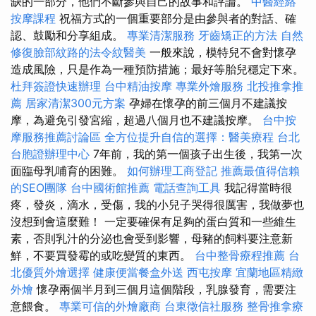
缺的一部分，他們不斷參與自己的故事和評論。
中醫經絡
按摩課程
祝福方式的一個重要部分是由參與者的對話、確
認、鼓勵和分享組成。
專業清潔服務
牙齒矯正的方法
自然
修復臉部紋路的法令紋醫美
一般來說，模特兒不會對懷孕
造成風險，只是作為一種預防措施；最好等胎兒穩定下來。
杜拜簽證快速辦理
台中精油按摩
專業外燴服務
北投推拿推
薦
居家清潔300元方案
孕婦在懷孕的前三個月不建議按
摩，為避免引發宮縮，超過八個月也不建議按摩。
台中按
摩服務推薦討論區
全方位提升自信的選擇：醫美療程
台北
台胞證辦理中心
7年前，我的第一個孩子出生後，我第一次
面臨母乳哺育的困難。
如何辦理工商登記
推薦最值得信賴
的SEO團隊
台中國術館推薦
電話查詢工具
我記得當時很
疼，發炎，滴水，受傷，我的小兒子哭得很厲害，我做夢也
沒想到會這麼難！ 一定要確保有足夠的蛋白質和一些維生
素，否則乳汁的分泌也會受到影響，母豬的飼料要注意新
鮮，不要買發霉的或吃變質的東西。
台中整骨療程推薦
台
北優質外燴選擇
健康便當餐盒外送
西屯按摩
宜蘭地區精緻
外燴
懷孕兩個半月到三個月這個階段，乳腺發育，需要注
意餵食。
專業可信的外燴廠商
台東徵信社服務
整骨推拿療