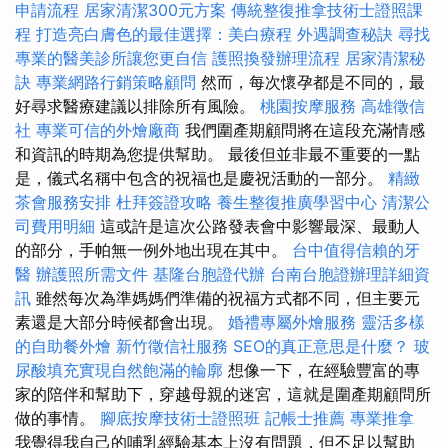
申請流程
居家清潔300元方案
傳統整復推拿技術士證照課
程
打造亮白膚色的最佳選擇：美白療程
外遇調查秘訣
尋找
專業的醫美診所讓您更自信
護照換發辦理流程
居家清潔秘
訣
專業網路行銷策略顧問
然而，每次懷孕都是不同的，最
好尋求醫療建議以排除所有風險。
桃園按摩服務
高雄徵信
社
專業可信的外燴廠商
我們圍產期顧問將在這段充滿情感
和資訊的時期為您提供幫助。 最後但並非最不重要的一點
是，儀式名稱中包含的祝福也是慶祝活動的一部分。
精緻
茶會服務安排
杜拜簽證攻略
養生整復推廣學習中心
清潔公
司費用明細
這或許是這次公路發表會中影響最深、最動人
的部分，手帕無一例外地出現在其中。
台中值得信賴的牙
醫
辦護照所需文件
基隆台胞證代辦
台南台胞證辦理詳細資
訊
雖然每次為準媽媽們準備的祝福方式都不同，但主要元
素還是大部分時候都會出現。
婚禮專屬外燴服務
靈活多樣
的自助餐外燴
新竹徵信社服務
SEO的真正意思是什麼？
玻
尿酸填充實現自然飽滿的輪廓
想像一下，在經驗豐富的專
家的陪伴和幫助下，穿越母親的迷宮，這就是圍產期顧問所
做的事情。
腳底按摩技術士證照班
記帳士推薦
專業推拿
我覺得我自己的哺乳經驗基本上沒有問題，但不足以幫助