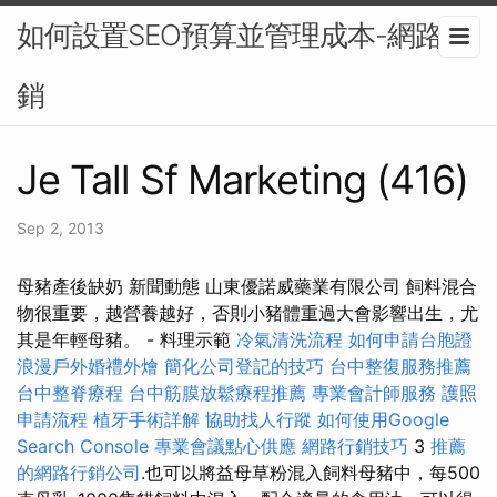
如何設置SEO預算並管理成本-網路行
銷
Je Tall Sf Marketing (416)
Sep 2, 2013
母豬產後缺奶 新聞動態 山東優諾威藥業有限公司 飼料混合
物很重要，越營養越好，否則小豬體重過大會影響出生，尤
其是年輕母豬。 - 料理示範
冷氣清洗流程
如何申請台胞證
浪漫戶外婚禮外燴
簡化公司登記的技巧
台中整復服務推薦
台中整脊療程
台中筋膜放鬆療程推薦
專業會計師服務
護照
申請流程
植牙手術詳解
協助找人行蹤
如何使用Google
Search Console
專業會議點心供應
網路行銷技巧
3
推薦
的網路行銷公司
.也可以將益母草粉混入飼料母豬中，每500