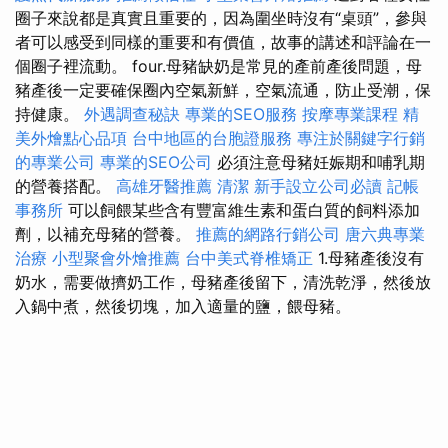
圈子來說都是真實且重要的，因為圍坐時沒有“桌頭”，參與
者可以感受到同樣的重要和有價值，故事的講述和評論在一
個圈子裡流動。 four.母豬缺奶是常見的產前產後問題，母
豬產後一定要確保圈內空氣新鮮，空氣流通，防止受潮，保
持健康。
外遇調查秘訣
專業的SEO服務
按摩專業課程
精
美外燴點心品項
台中地區的台胞證服務
專注於關鍵字行銷
的專業公司
專業的SEO公司
必須注意母豬妊娠期和哺乳期
的營養搭配。
高雄牙醫推薦
清潔
新手設立公司必讀
記帳
事務所
可以飼餵某些含有豐富維生素和蛋白質的飼料添加
劑，以補充母豬的營養。
推薦的網路行銷公司
唐六典專業
治療
小型聚會外燴推薦
台中美式脊椎矯正
1.母豬產後沒有
奶水，需要做擠奶工作，母豬產後留下，清洗乾淨，然後放
入鍋中煮，然後切塊，加入適量的鹽，餵母豬。